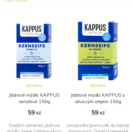
skladem
skladem
Jádrové mýdlo KAPPUS
Jádrové mýdlo KAPPUS s
sensitive 150g
olivovým olejem 150g
59
59
Kč
Kč
Tradiční německé jádřové
Univerzální pomocník do každé
mýdlo, které zvládne skoro
domácnosti. Tradiční německé