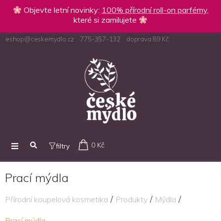
Objevte letní novinky:
100% přírodní roll-on parfémy
,
které si zamilujete
eshop@ceskemydlo.cz
775-357-132
doprava 89 Kč
0 Kč
filtry
Prací mýdla
/
/
/
Přírodní koupelová kosmetika
Produkty
Mýdla
Prací mýdla