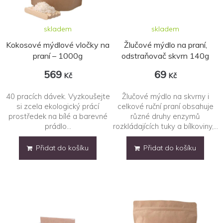
skladem
skladem
Kokosové mýdlové vločky na
Žlučové mýdlo na praní,
praní – 1000g
odstraňovač skvrn 140g
569
69
Kč
Kč
40 pracích dávek. Vyzkoušejte
Žlučové mýdlo na skvrny i
si zcela ekologický prácí
celkové ruční praní obsahuje
prostředek na bílé a barevné
různé druhy enzymů
prádlo...
rozkládajících tuky a bílkoviny,...
Přidat do košíku
Přidat do košíku