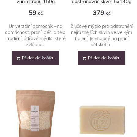
vůní citronu 150g
odstraňovač skvrn 6x140g
59
379
Kč
Kč
Univerzální pomocník - na
Žlučové mýdlo pro odstranění
domácnost, praní, péči o tělo.
nejrůznějších skvrn ve velkým
Tradiční jádřové mýdlo, které
balení. Je vhodné na praní
zvládne...
dětského...
Přidat do košíku
Přidat do košíku