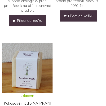
si zcela ekologický prácí
prádlo pro teplotu vody 30 -
prostředek na bílé a barevné
90℃. Na...
prádlo...
Přidat do košíku
Přidat do košíku
skladem
Kokosové mýdlo NA PRANÍ