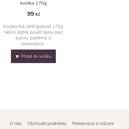
kostka 170g
99
Kč
Kostka má větší gramáž 170g.
Velice dobře pouští špínu, bez
barviv, parfémů a
chemických...
Přidat do košíku
O nás
Obchodní podmínky
Reklamace a vrácení