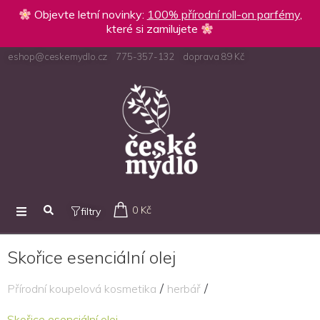
Objevte letní novinky:
100% přírodní roll-on parfémy
,
které si zamilujete
eshop@ceskemydlo.cz
775-357-132
doprava 89 Kč
0 Kč
filtry
Skořice esenciální olej
/
/
Přírodní koupelová kosmetika
herbář
Skořice esenciální olej