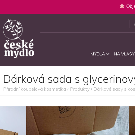
Obje
MÝDLA
NA VLASY
Dárková sada s glycerinov
Přírodní koupelová kosmetika
Produkty
Dárkové sady s ko
/
/