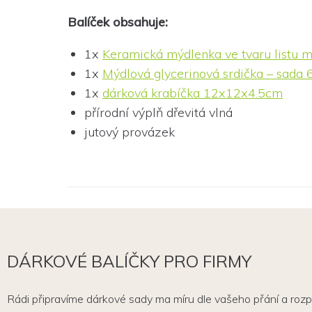
Balíček obsahuje:
1x
Keramická mýdlenka ve tvaru listu 
1x
Mýdlová glycerinová srdička – sada 6
1x
dárková krabíčka 12x12x4.5cm
přírodní výplň dřevitá vlná
jutový provázek
DÁRKOVÉ BALÍČKY PRO FIRMY
Rádi připravíme dárkové sady ma míru dle vašeho přání a roz