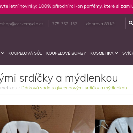
vte letní novinky:
100% přírodní roll-on parfémy
, které si zami
eshop@ceskemydlo.cz
775-357-132
doprava 89 Kč
KOUPELOVÁ SŮL
KOUPELOVÉ BOMBY
KOSMETIKA
SVÍČ
ými srdíčky a mýdlenkou
smetikou
Dárková sada s glycerinovými srdíčky a mýdlenkou
/
Dárková sada do koupele s voňavou českou
Vůně
kosmetikou a ručně vyráběnou mýdlenkou ve
Dopo
tvaru listu monstery. Baleno v papírové
Účine