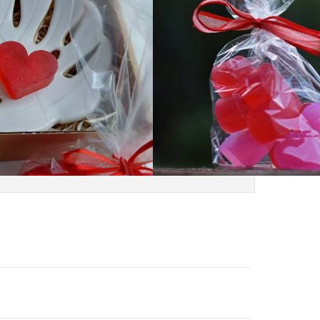
České mýdlo
bce
59
Kč
 1 skladem
Přidat do košíku
DÁREK k objednávce nad 1200 Kč