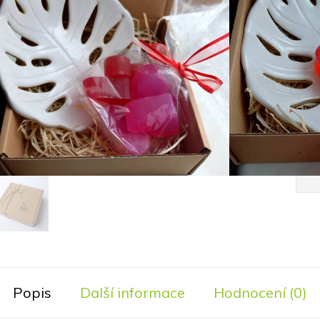
krabičce s jutovým provázkem.
Výro
Pokožka je po koupeli krásně voňavá, vyživená,
hebká a vláčná.
4
Jen
Kategorie:
dárkové sady s kosmetikou
Popis
Další informace
Hodnocení (0)