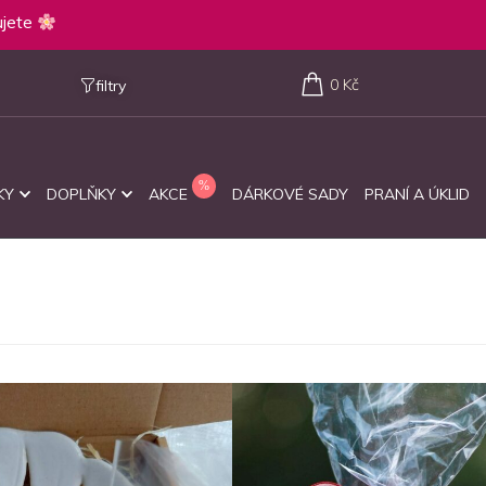
lujete
0 Kč
filtry
KY
DOPLŇKY
AKCE
DÁRKOVÉ SADY
PRANÍ A ÚKLID
květinová
,
výrazná
všechny typy pokožky
ručení
péče, výživa
k