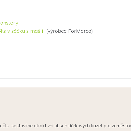
monstery
ks v sáčku s mašlí
(výrobce ForMerco)
počtu, sestavíme atraktivní obsah dárkových kazet pro zaměst