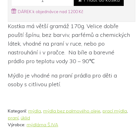
DÁREK k objednávce nad 1200 Kč
Kostka má větší gramáž 170g. Velice dobře
pouští špínu, bez barviv, parfémů a chemických
látek, vhodné na praní v ruce, nebo po
nastrouhání i v pračce. Na bíle a barevné
prádlo pro teplotu vody 30 – 90℃
Mýdlo je vhodné na praní prádla pro děti a
osoby s citlivou pletí.
Kategorií:
mýdla
,
mýdla bez palmového oleje
,
prací mýdla
,
praní
,
úklid
Výrobce:
mýdlárna Š.IVA