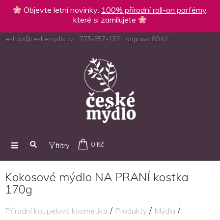
Objevte letní novinky:
100% přírodní roll-on parfémy
,
které si zamilujete
eshop@ceskemydlo.cz
775-357-132
doprava 89 Kč
0 Kč
filtry
Kokosové mýdlo NA PRANÍ kostka
170g
/
/
/
Přírodní koupelová kosmetika
Produkty
Mýdla