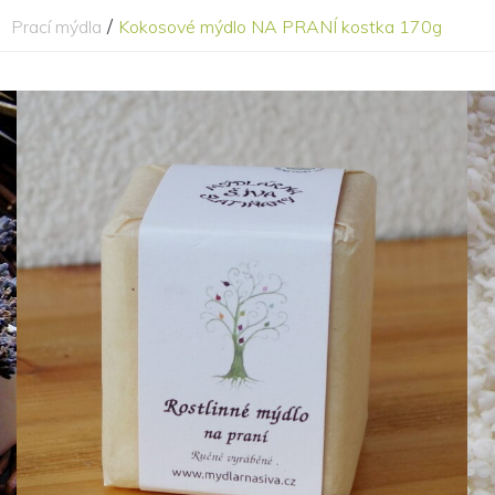
/
Prací mýdla
Kokosové mýdlo NA PRANÍ kostka 170g