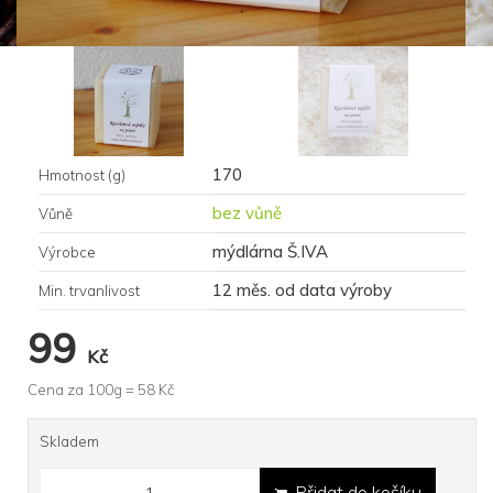
170
Hmotnost (g)
bez vůně
Vůně
mýdlárna Š.IVA
Výrobce
12 měs. od data výroby
Min. trvanlivost
99
Kč
Cena za 100g =
58
Kč
Skladem
Přidat do košíku