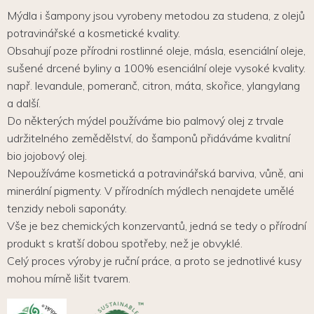
Mýdla i šampony jsou vyrobeny metodou za studena, z olejů
potravinářské a kosmetické kvality.
Obsahují poze přírodni rostlinné oleje, másla, esenciální oleje,
sušené drcené byliny a 100% esenciální oleje vysoké kvality.
např. levandule, pomeranč, citron, máta, skořice, ylangylang
a další.
Do některých mýdel používáme bio palmový olej z trvale
udržitelného zemědělství, do šamponů přidáváme kvalitní
bio jojobový olej.
Nepoužíváme kosmetická a potravinářská barviva, vůně, ani
minerální pigmenty. V přírodních mýdlech nenajdete umělé
tenzidy neboli saponáty.
Vše je bez chemických konzervantů, jedná se tedy o přírodní
produkt s kratší dobou spotřeby, než je obvyklé.
Celý proces výroby je ruční práce, a proto se jednotlivé kusy
mohou mírně lišit tvarem.