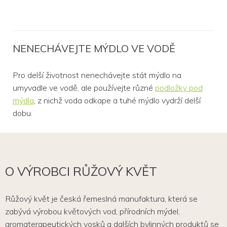
NENECHÁVEJTE MÝDLO VE VODĚ
Pro delší životnost nenechávejte stát mýdlo na
umyvadle ve vodě, ale používejte různé
podložky pod
mýdla
, z nichž voda odkape a tuhé mýdlo vydrží delší
dobu.
O VÝROBCI RŮŽOVÝ KVĚT
Růžový květ je česká řemeslná manufaktura, která se
zabývá výrobou květových vod, přírodních mýdel,
aromaterapeutických vosků a dalších bylinných produktů se