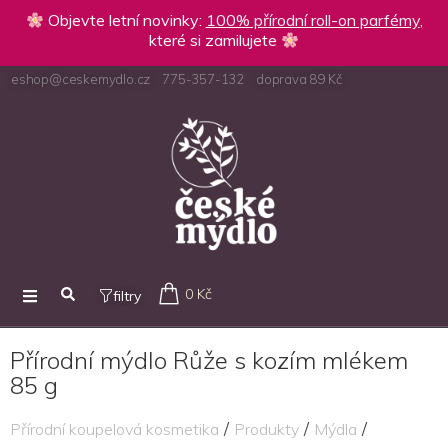
Objevte letní novinky:
100% přírodní roll-on parfémy
,
které si zamilujete
eshop@ceskemydlo.cz
775-357-132
doprava 89 Kč
0 Kč
filtry
Přírodní mýdlo Růže s kozím mlékem
85 g
/
/
/
Přírodní koupelová kosmetika
Produkty
Mýdla