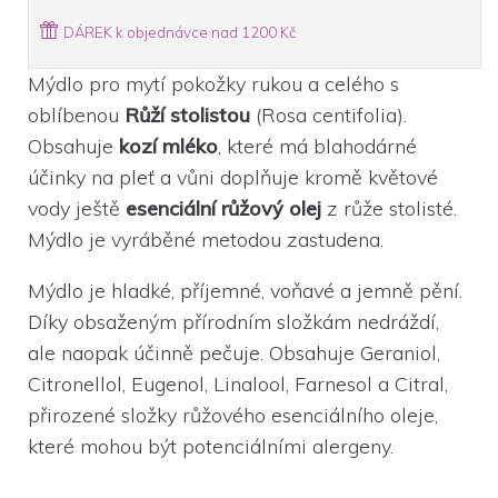
DÁREK k objednávce nad 1200 Kč
Mýdlo pro mytí pokožky rukou a celého s
oblíbenou
Růží stolistou
(Rosa centifolia).
Obsahuje
kozí mléko
, které má blahodárné
účinky na pleť a vůni doplňuje kromě květové
vody ještě
esenciální růžový olej
z růže stolisté.
Mýdlo je vyráběné metodou zastudena.
Mýdlo je hladké, příjemné, voňavé a jemně pění.
Díky obsaženým přírodním složkám nedráždí,
ale naopak účinně pečuje. Obsahuje Geraniol,
Citronellol, Eugenol, Linalool, Farnesol a Citral,
přirozené složky růžového esenciálního oleje,
které mohou být potenciálními alergeny.