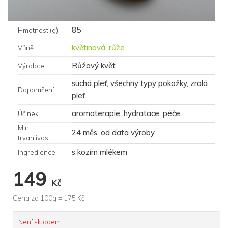
85
Hmotnost (g)
květinová
,
růže
Vůně
Růžový květ
Výrobce
suchá pleť, všechny typy pokožky, zralá
Doporučení
pleť
aromaterapie, hydratace, péče
Účinek
Min.
24 měs. od data výroby
trvanlivost
s kozím mlékem
Ingredience
149
Kč
Cena za 100g =
175
Kč
Není skladem